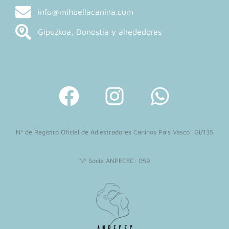
info@mihuellacanina.com
Gipuzkoa, Donostia y alrededores
F
I
W
a
n
h
c
s
a
Nº de Registro Oficial de Adiestradores Caninos Pais Vasco: GI/135
e
t
t
b
a
s
Nº Socia ANPECEC: 059
o
g
a
o
r
p
k
a
p