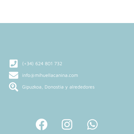
(+34) 624 801 732
info@mihuellacanina.com
Gipuzkoa, Donostia y alrededores
F
I
W
a
n
h