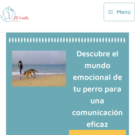
Ir
al
Menú
contenido
Descubre el
mundo
emocional de
tu perro para
una
comunicación
eficaz