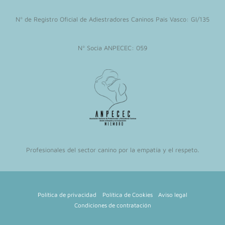
c
s
a
Nº de Registro Oficial de Adiestradores Caninos Pais Vasco: GI/135
e
t
t
b
a
s
Nº Socia ANPECEC: 059
o
g
a
o
r
p
k
a
p
m
Profesionales del sector canino por la empatía y el respeto.
Política de privacidad
Política de Cookies
Aviso legal
Condiciones de contratación