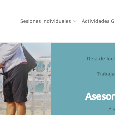
Sesiones individuales
Actividades G
Deja de luch
T
rabaja
Asesorí
📍 