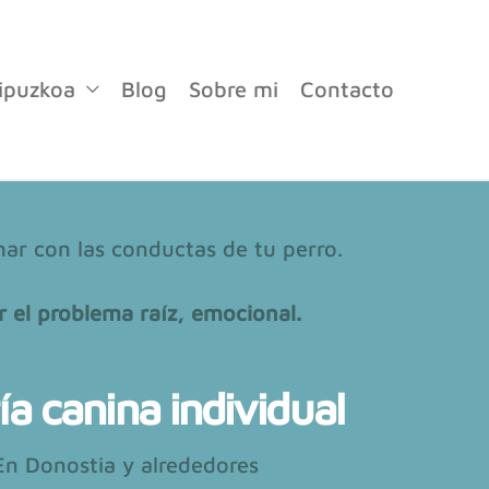
ipuzkoa
Blog
Sobre mi
Contacto
ar con las conductas de tu perro.
r el problema raíz, emocional.
a canina individual
En Donostia y alrededores