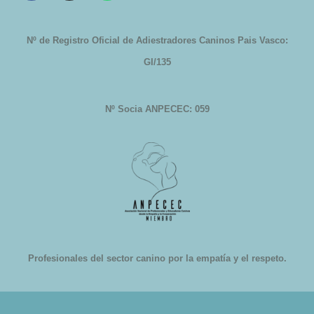
c
s
a
e
t
t
b
a
s
Nº de Registro Oficial de Adiestradores Caninos Pais Vasco:
o
g
a
GI/135
o
r
p
k
a
p
Nº Socia ANPECEC: 059
m
Profesionales del sector canino por la empatía y el respeto.