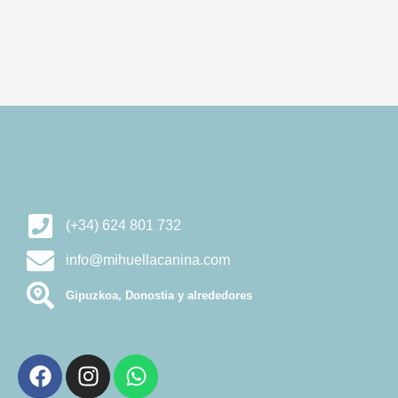
(+34) 624 801 732
info@mihuellacanina.com
Gipuzkoa, Donostia y alrededores
F
I
W
a
n
h