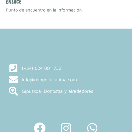
ENLACE
Punto de encuentro en la información
(+34) 624 801 732
info@mihuellacanina.com
Gipuzkoa, Donostia y alrededores
F
I
W