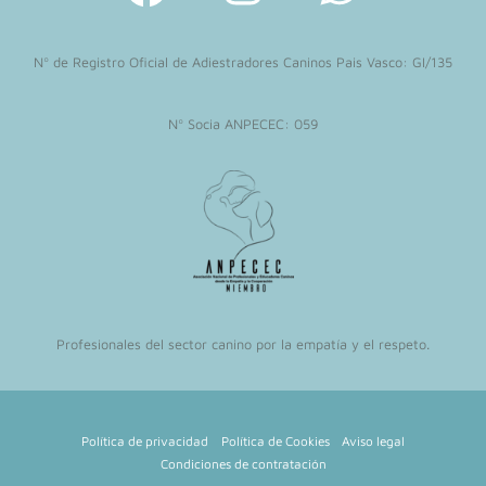
a
n
h
c
s
a
Nº de Registro Oficial de Adiestradores Caninos Pais Vasco: GI/135
e
t
t
b
a
s
Nº Socia ANPECEC: 059
o
g
a
o
r
p
k
a
p
m
Profesionales del sector canino por la empatía y el respeto.
Política de privacidad
Política de Cookies
Aviso legal
Condiciones de contratación