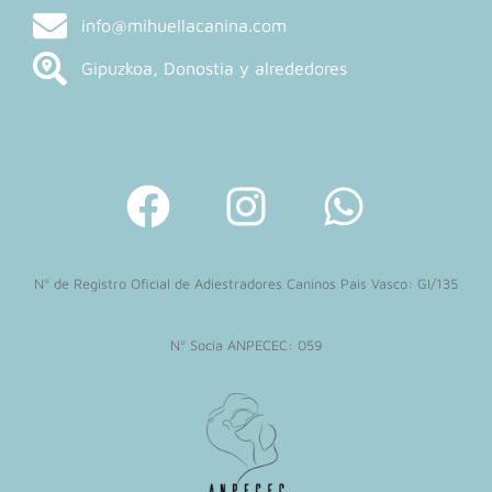
info@mihuellacanina.com
Gipuzkoa, Donostia y alrededores
F
I
W
a
n
h
c
s
a
Nº de Registro Oficial de Adiestradores Caninos Pais Vasco: GI/135
e
t
t
b
a
s
Nº Socia ANPECEC: 059
o
g
a
o
r
p
k
a
p