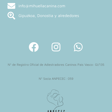
info@mihuellacanina.com
Gipuzkoa, Donostia y alrededores
F
I
W
a
n
h
c
s
a
Nº de Registro Oficial de Adiestradores Caninos Pais Vasco: GI/135
e
t
t
b
a
s
Nº Socia ANPECEC: 059
o
g
a
o
r
p
k
a
p