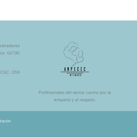
iestradores
co: GI/135
ECEC: 059
Profesionales del sector canino por la
empatía y el respeto.
tación