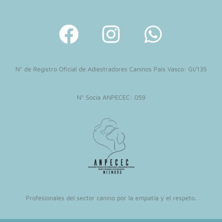
F
I
W
a
n
h
c
s
a
Nº de Registro Oficial de Adiestradores Caninos Pais Vasco: GI/135
e
t
t
b
a
s
Nº Socia ANPECEC: 059
o
g
a
o
r
p
k
a
p
m
Profesionales del sector canino por la empatía y el respeto.